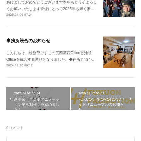
あけましておめでとうございます本年もどうぞよろし
くお願いいたします皆様にとって2025年も輝く素…
2025.01.06 07:24
事務所統合のお知らせ
こんにちは、総務部ですこの度西葛西Officeと池袋
Officeを統合する運びとなりました。◆住所〒134-…
2024.12.16 06:17
2020.06.02 06:54
2020.02.17 05:57
新事業「プロモアニメーシ
FUKUON PROMOTIONSサ
ョン動画制作」を始めまし
イトリニューアルのお知ら
た！
せ。
0
コメント